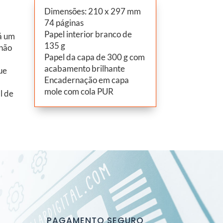
Dimensões: 210 x 297 mm
74 páginas
Papel interior branco de
rá um
135 g
 não
Papel da capa de 300 g com
acabamento brilhante
ue
Encadernação em capa
mole com cola PUR
l de
PAGAMENTO SEGURO