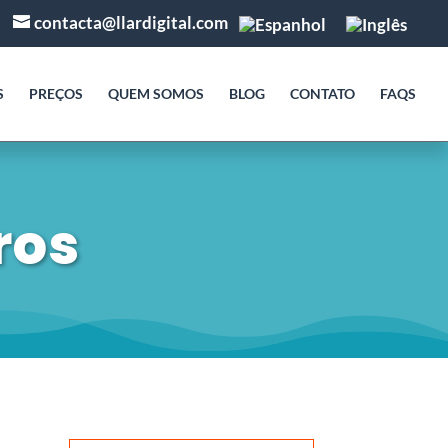
contacta@llardigital.com
S
PREÇOS
QUEM SOMOS
BLOG
CONTATO
FAQS
ros