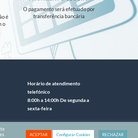
O pagamento será efetuado por
transferência bancária
ão é
m o
Horário de atendimento
telefónico
8:00h a 14:00h De segunda a
sexta-feira
ite
des
ACEPTAR
Configurar Cookies
RECHAZAR