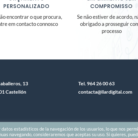
PERSONALIZADO
COMPROMISSO
ão encontrar o que procura,
Se não estiver de acordo, n
tre em contacto connosco
obrigado a prosseguir co
processo
aballeros, 13
Tel.
964 26 00 63
01 Castellón
contacta@llardigital.com
 datos estadísticos de la navegación de los usuarios, lo que nos perm
inuas navegando, consideraremos que aceptas su uso. Si quieres, pue