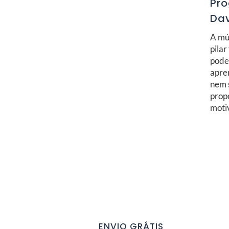
Pro
Dav
A mú
pila
pode
apre
nem s
prop
motiv
ENVIO GRÁTIS