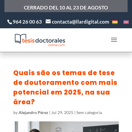
CERRADO DEL 10 AL 23 DE AGOSTO
964 26 00 63
contacta@llardigital.com
Quais são os temas de tese
de doutoramento com mais
potencial em 2025, na sua
área?
by
Alejandro Pérez
|
Jul 29, 2025
| Sem categoria