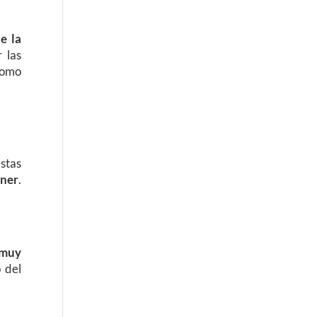
e la
 las
 como
Estas
ener
.
muy
 del