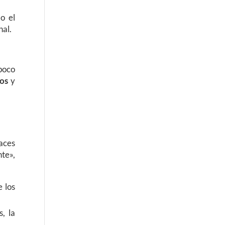
o el
nal.
 poco
os
y
aces
te»,
e los
, la