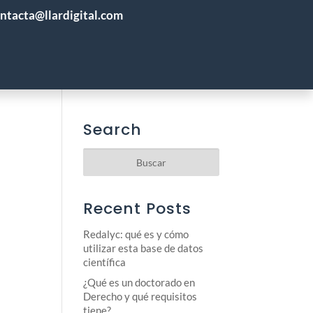
ntacta@llardigital.com
PRECIOS
QUIÉNES SOMOS
BLOG
CONTACTO
FAQS
n
Search
Recent Posts
Redalyc: qué es y cómo
utilizar esta base de datos
científica
¿Qué es un doctorado en
Derecho y qué requisitos
tiene?