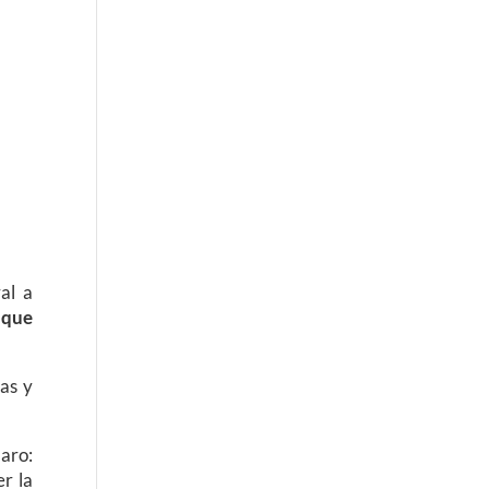
al a
 que
ras y
aro:
er la