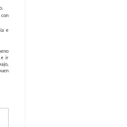
o.
, con
ia e
ómeno
e ir
ajo,
buen