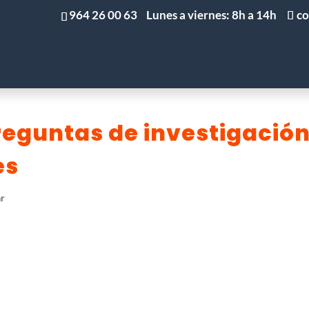
964 26 00 63
Lunes a viernes: 8h a 14h
co
INICIO
IMPRIMIR TESIS
ENCUADERNAR TESIS
eguntas de investigació
es
ar