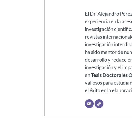
El Dr. Alejandro Pére
experiencia en la ases
investigación científi
revistas internacional
investigación interdis
ha sido mentor de num
desarrollo y redacción
investigación y el im
en
Tesis Doctorales 
valiosos para estudia
el éxito en la elaborac