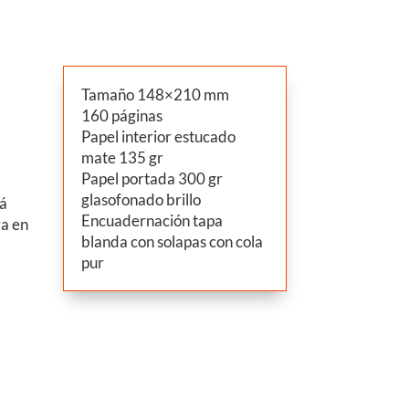
Tamaño 148×210 mm
160 páginas
Papel interior estucado
mate 135 gr
s
Papel portada 300 gr
a
glasofonado brillo
rá
Encuadernación tapa
ra en
blanda con solapas con cola
pur