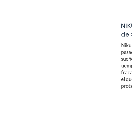
NIK
de 
Nikur
pesad
sueño
tiem
frac
el qu
prota