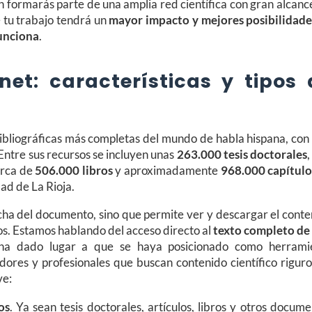
 formarás parte de una amplia red científica con gran alcanc
e tu trabajo tendrá un
mayor impacto y mejores posibilidade
unciona
.
et: características y tipos 
bibliográficas más completas del mundo de habla hispana, con
 Entre sus recursos se incluyen unas
263.000 tesis doctorales
erca de
506.000 libros
y aproximadamente
968.000 capítulo
dad de La Rioja.
icha del documento, sino que permite ver y descargar el cont
s. Estamos hablando del acceso directo al
texto completo de
 ha dado lugar a que se haya posicionado como herrami
adores y profesionales que buscan contenido científico rigur
ve:
os
. Ya sean tesis doctorales, artículos, libros y otros docum