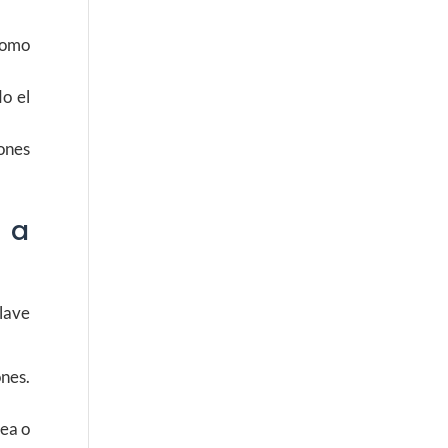
como
do el
iones
 a
lave
ones.
rea o