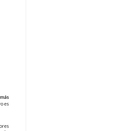
 más
vo es
dores