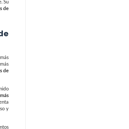
e. Su
s de
de
 más
, más
s de
enido
 más
enta
oso y
entos