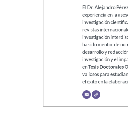
El Dr. Alejandro Pére
experiencia en la ases
investigación científi
revistas internacional
investigación interdis
ha sido mentor de num
desarrollo y redacción
investigación y el im
en
Tesis Doctorales 
valiosos para estudia
el éxito en la elaborac