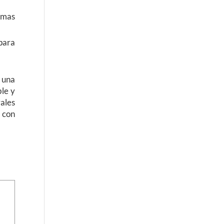
timas
para
e una
ble y
rales
 con