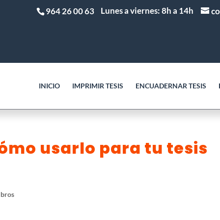
Lunes a viernes: 8h a 14h
964 26 00 63
co
INICIO
IMPRIMIR TESIS
ENCUADERNAR TESIS
cómo usarlo para tu tesis
ibros