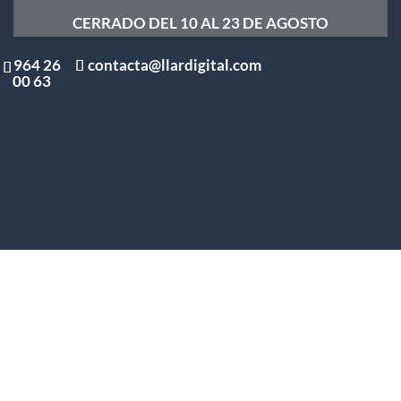
CERRADO DEL 10 AL 23 DE AGOSTO
964 26
contacta@llardigital.com
00 63
La metodología SMART
aplicada a tesis doctorales
por
Alejandro Pérez
|
May 4, 2023
|
Sin categorizar